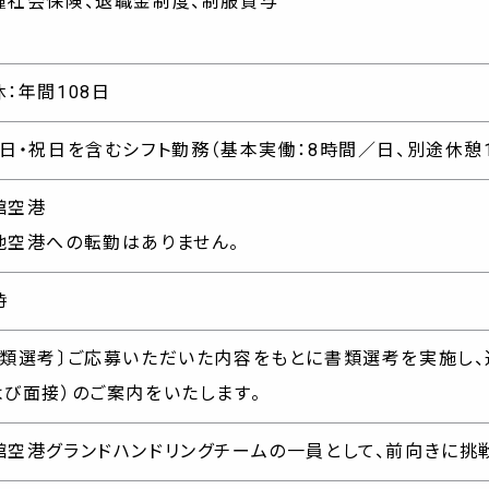
種社会保険、退職金制度、制服貸与
休：年間108日
・日・祝日を含むシフト勤務（基本実働：8時間／日、別途休憩
館空港
他空港への転勤はありません。
時
書類選考〕ご応募いただいた内容をもとに書類選考を実施し、
よび面接）のご案内をいたします。
館空港グランドハンドリングチームの一員として、前向きに挑