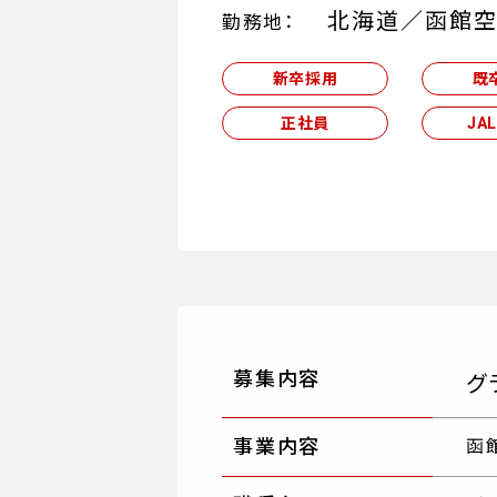
北海道／函館
勤務地：
新卒採用
既
正社員
JA
募集内容
グ
事業内容
函