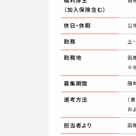
福利厚生
各
（加入保険含む）
休日・休暇
公
勤務
土
勤務地
函
※
募集期間
随
選考方法
〔
お
担当者より
函