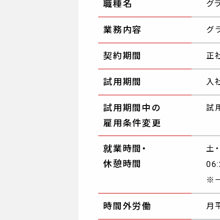
職種名
グ
業務内容
契約期間
正
試用期間
入
試用期間中の
試
雇用条件変更
就業時間・
土
休憩時間
06
※
時間外労働
月平