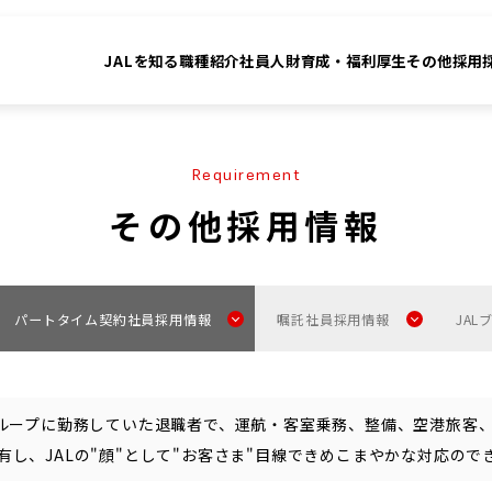
JALを知る
職種紹介
社員
人財育成・福利厚生
その他採用
Requirement
k&People
Workstyle
員
人財育成・福利厚生
その他採用情報
員インタビュー
人財投資の考え方
横断 若手座談会
自律的キャリア形成を支える
パートタイム契約社員採用情報
嘱託社員採用情報
JA
ャリア入社座談会
教育・研修
界で働く社員
DEI・福利厚生
グループに勤務していた退職者で、運航・客室乗務、整備、空港旅客
がいのある社員の活躍（業務企画職）
有し、JALの"顔"として"お客さま"目線できめこまやかな対応ので
Other