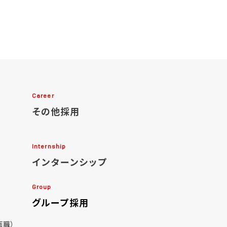
職種別募集要項
ENTRY/LOGIN
Career
キャリア採用
Career
キャリア採用情報
その他採用
職種別募集要項
キャリアリターン採用
Internship
インターンシップ
ENTRY/LOGIN
Group
嘱託社員採用
グループ採用
画職）