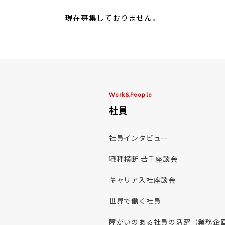
その他採用
現在募集しておりません。
FAQ
採用FAQ
Work&People
社員
社員インタビュー
職種横断 若手座談会
グコース）
キャリア入社座談会
ース）
世界で働く社員
タルテクノロジーコース）
障がいのある社員の活躍（業務企