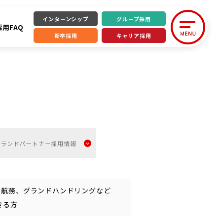
インターンシップ
グループ採用
採用FAQ
新卒採用
キャリア採用
Internship
インターンシップ
Group
グループ採用
環境
Lブランドパートナー採用情報
JALグループ採用情報
空港業務特設サイト
、航務、グランドハンドリングなど
New Graduate
きる方
新卒採用