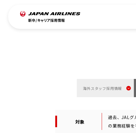
Introduction
Wor
JALを知る
社
メッセージ
社
企業理念とJALフィロソフィ
職種
海外スタッフ採用情報
これからのJAL
キ
JALブランドストーリー
世
過去、JAL
対象
事業紹介
障
の業務経験を