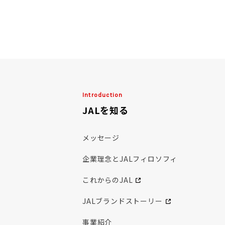
数字で知るJAL
JALの挑戦
CHALLENGE TOPICS
Work&People
職種紹介
Introduction
JALを知る
人事が語る"キャリア"
職種紹介（業務企画職コーポレートコース）
メッセージ
職種紹介（業務企画職オペレーションコース）
企業理念とJALフィロソフィ
職種紹介（業務企画職ビジネス・マーケティン
これからのJAL
職種紹介（業務企画職エアラインエンジニアコ
JALブランドストーリー
職種紹介（業務企画職データサイエンス・デジ
事業紹介