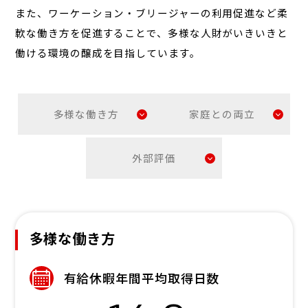
また、ワーケーション・ブリージャーの利用促進など柔
FAQ
軟な働き方を促進することで、多様な人財がいきいきと
採用FAQ
働ける環境の醸成を目指しています。
Internship
インターンシップ
Group
多様な働き方
家庭との両立
グループ採用
New Graduate
新卒採用
外部評価
Career
キャリア採用
多様な働き方
有給休暇年間平均取得日数