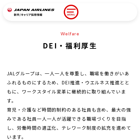
キャリア
Welfare
新卒ENTRY/LOGIN
ENTRY/LOGIN
DEI・福利厚生
Introduction
JALを知る
JALグループは、一人一人を尊重し、職場を働きがいあ
Work&People
職種紹介
ふれるものにするため、DEI推進・ウエルネス推進とと
もに、ワークスタイル変革に継続的に取り組んでいま
Work&People
社員
す。
育児・介護など時間的制約のある社員も含め、最大の強
Workstyle
みである社員一人一人が活躍できる職場づくりを目指
人財育成・福利厚生
し、労働時間の適正化、テレワーク制度の拡充を進めて
Other
います。
その他採用