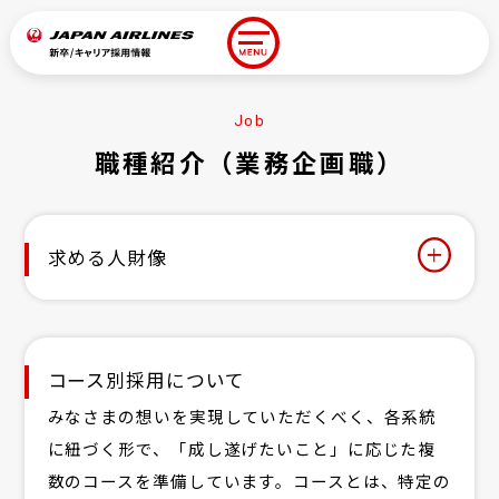
キャリア
Job
新卒ENTRY/LOGIN
ENTRY/LOGIN
職種紹介（業務企画職）
Introduction
JALを知る
求める人財像
Work&People
職種紹介
Work&People
社員
コース別採用について
Workstyle
みなさまの想いを実現していただくべく、各系統
人財育成・福利厚生
に紐づく形で、「成し遂げたいこと」に応じた複
Other
数のコースを準備しています。コースとは、特定の
その他採用