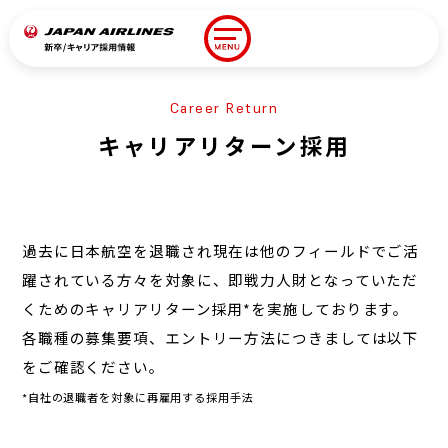
キャリア
Career Return
新卒ENTRY/LOGIN
ENTRY/LOGIN
キャリアリターン採用
Introduction
JALを知る
Work&People
過去に日本航空を退職され現在は他のフィールドでご活
職種紹介
躍されている方々を対象に、即戦力人財となっていただ
Work&People
くためのキャリアリターン採用*を実施しております。
社員
各職種の募集要項、エントリー方法につきましては以下
Workstyle
をご確認ください。
人財育成・福利厚生
*自社の退職者を対象に再雇用する採用手法
Other
その他採用