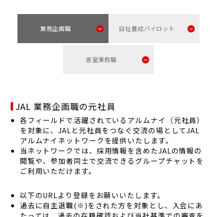
FAQ
採用FAQ
業務企画職
自社養成パイロット
Internship
インターンシップ
客室乗務職
Group
グループ採用
New Graduate
JAL 業務企画職の元社員
新卒採用
各フィールドで活躍されているアルムナイ（元社員）
を対象に、JALと元社員をつなぐ交流の場としてJAL
Career
キャリア採用
アルムナイネットワークを提供いたします。
当ネットワークでは、採用情報を含めたJALの情報の
閲覧や、参加者同士で交流できるグループチャットを
ご利用いただけます。
以下のURLより登録をお願いいたします。
過去に自主退職(※)をされた方を対象とし、入会にあ
たっては、過去の在籍確認および当社基準での審査を