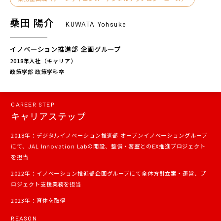
FAQ
桑田 陽介
採用FAQ
KUWATA Yohsuke
Internship
イノベーション推進部 企画グループ
インターンシップ
2018年入社（キャリア）
政策学部 政策学科卒
Group
グループ採用
New Graduate
CAREER STEP
新卒採用
キャリアステップ
Career
2018年：デジタルイノベーション推進部 オープンイノベーショングループ
キャリア採用
にて、JAL Innovation Labの開設、整備・客室とのEX推進プロジェクト
を担当
2022年：イノベーション推進部企画グループにて全体方針立案・運営、プ
ロジェクト支援業務を担当
2023年：育休を取得
REASON