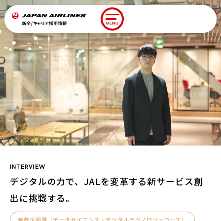
キャリア
新卒ENTRY/LOGIN
ENTRY/LOGIN
Introduction
JALを知る
Work&People
職種紹介
Work&People
社員
INTERVIEW
Workstyle
デジタルの力で、
JALを変革する
新サービス創
人財育成・福利厚生
出に挑戦する。
Other
その他採用
業務企画職（データサイエンス・デジタルテクノロジーコース）